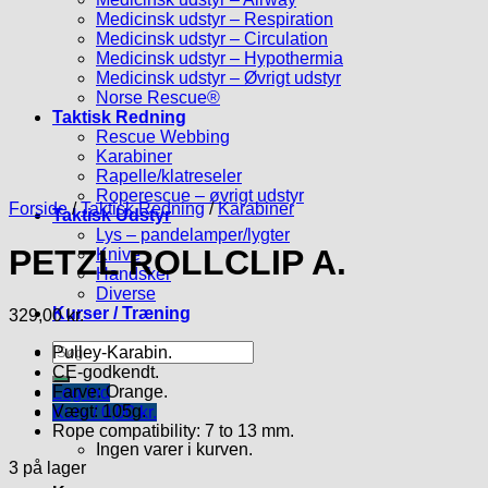
Medicinsk udstyr – Respiration
Medicinsk udstyr – Circulation
Medicinsk udstyr – Hypothermia
Medicinsk udstyr – Øvrigt udstyr
Norse Rescue®
Taktisk Redning
Rescue Webbing
Karabiner
Rapelle/klatreseler
Roperescue – øvrigt udstyr
Forside
/
Taktisk Redning
/
Karabiner
Taktisk Udstyr
Lys – pandelamper/lygter
PETZL ROLLCLIP A.
Knive
Handsker
Diverse
Kurser / Træning
329,00
kr.
Søg
Pulley-Karabin.
efter:
CE-godkendt.
Farve: Orange.
Log ind
Vægt: 105g.
Kurv /
0,00
kr.
Rope compatibility: 7 to 13 mm.
Ingen varer i kurven.
3 på lager