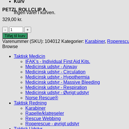
Kurv
PETZL ROLLCLIP A.
Ingen varer i kurven.
329,00
kr.
PETZL
ROLLCLIP
Tilføj til kurv
A.
Varenummer (SKU):
104012
Kategorier:
Karabiner
,
Roperescue
antal
Browse
Taktisk Medicin
IFAK's - Individual First Aid Kits.
Medicinsk udstyr - Airway
Medicinsk udstyr - Circulation
Medicinsk udstyr - Hypothermia
Medicinsk udstyr - Massive Bleeding
Medicinsk udstyr - Respiration
Medicinsk udstyr - Øvrigt udstyr
Norse Rescue®
Taktisk Redning
Karabiner
Rapelle/klatreseler
Rescue Webbing
Roperescue - øvrigt udstyr
Taktisk Udstyr