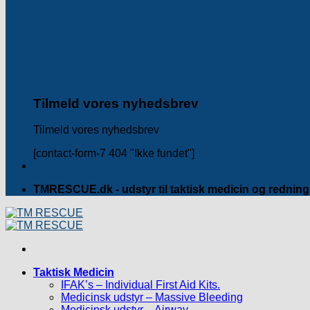
Tilmeld vores nyhedsbrev
Tilmeld vores nyhedsbrev
[contact-form-7 404 "Ikke fundet"]
TMRESCUE.dk - udstyr til taktisk medicin og redning
Taktisk Medicin
IFAK’s – Individual First Aid Kits.
Medicinsk udstyr – Massive Bleeding
Medicinsk udstyr – Airway