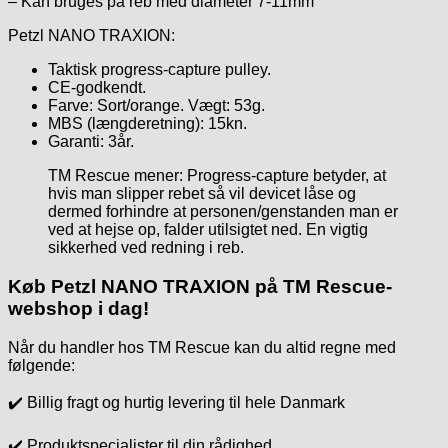
– Kan bruges på reb med diameter 7-11mm
Petzl NANO TRAXION:
Taktisk progress-capture pulley.
CE-godkendt.
Farve: Sort/orange. Vægt: 53g.
MBS (længderetning): 15kn.
Garanti: 3år.
TM Rescue mener: Progress-capture betyder, at
hvis man slipper rebet så vil devicet låse og
dermed forhindre at personen/genstanden man er
ved at hejse op, falder utilsigtet ned. En vigtig
sikkerhed ved redning i reb.
Køb Petzl NANO TRAXION på TM Rescue-
webshop i dag!
Når du handler hos TM Rescue kan du altid regne med
følgende:
✔️ Billig fragt og hurtig levering til hele Danmark
✔️ Produktspecialister til din rådighed