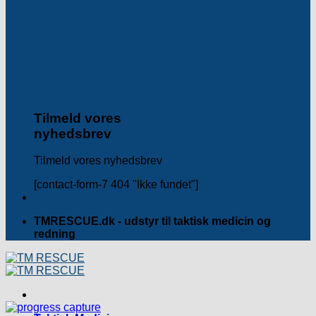
Tilmeld vores
nyhedsbrev
Tilmeld vores nyhedsbrev
[contact-form-7 404 "Ikke fundet"]
TMRESCUE.dk - udstyr til taktisk medicin og
redning