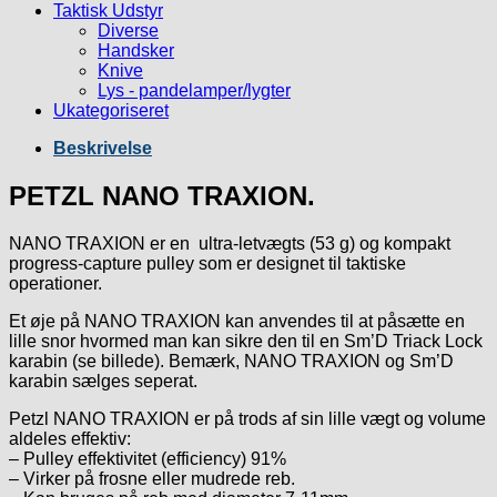
Taktisk Udstyr
Diverse
Handsker
Knive
Lys - pandelamper/lygter
Ukategoriseret
Beskrivelse
PETZL NANO TRAXION.
NANO TRAXION er en ultra-letvægts (53 g) og kompakt
progress-capture pulley som er designet til taktiske
operationer.
Et øje på NANO TRAXION kan anvendes til at påsætte en
lille snor hvormed man kan sikre den til en Sm’D Triack Lock
karabin (se billede). Bemærk, NANO TRAXION og Sm’D
karabin sælges seperat.
Petzl NANO TRAXION er på trods af sin lille vægt og volume
aldeles effektiv:
– Pulley effektivitet (efficiency) 91%
– Virker på frosne eller mudrede reb.