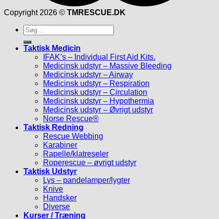
Copyright 2026 ©
TMRESCUE.DK
Søg
efter:
Taktisk Medicin
IFAK’s – Individual First Aid Kits.
Medicinsk udstyr – Massive Bleeding
Medicinsk udstyr – Airway
Medicinsk udstyr – Respiration
Medicinsk udstyr – Circulation
Medicinsk udstyr – Hypothermia
Medicinsk udstyr – Øvrigt udstyr
Norse Rescue®
Taktisk Redning
Rescue Webbing
Karabiner
Rapelle/klatreseler
Roperescue – øvrigt udstyr
Taktisk Udstyr
Lys – pandelamper/lygter
Knive
Handsker
Diverse
Kurser / Træning