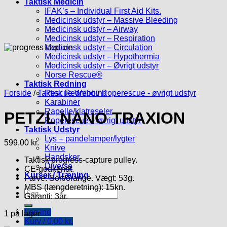
Taktisk Medicin
IFAK’s – Individual First Aid Kits.
Medicinsk udstyr – Massive Bleeding
Medicinsk udstyr – Airway
Medicinsk udstyr – Respiration
Medicinsk udstyr – Circulation
Medicinsk udstyr – Hypothermia
Medicinsk udstyr – Øvrigt udstyr
Norse Rescue®
Taktisk Redning
Forside
/
Taktisk Redning
Rescue Webbing
/
Roperescue - øvrigt udstyr
Karabiner
Rapelle/klatreseler
PETZL NANO TRAXION
Roperescue – øvrigt udstyr
Taktisk Udstyr
Lys – pandelamper/lygter
599,00
kr.
Knive
Handsker
Taktisk progress-capture pulley.
Diverse
CE-godkendt.
Kurser / Træning
Farve: Sort/orange. Vægt: 53g.
MBS (længderetning): 15kn.
Søg
Garanti: 3år.
efter:
Log ind
1 på lager
Kurv /
0,00
kr.