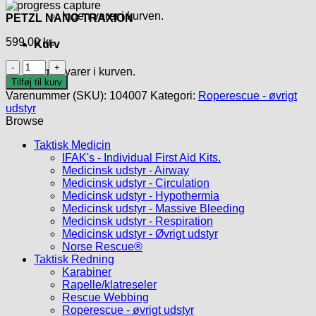
Ingen varer i kurven.
PETZL NANO TRAXION
599,00
kr.
Kurv
PETZL
Ingen varer i kurven.
NANO
Tilføj til kurv
TRAXION
Varenummer (SKU):
104007
Kategori:
Roperescue - øvrigt
antal
udstyr
Browse
Taktisk Medicin
IFAK's - Individual First Aid Kits.
Medicinsk udstyr - Airway
Medicinsk udstyr - Circulation
Medicinsk udstyr - Hypothermia
Medicinsk udstyr - Massive Bleeding
Medicinsk udstyr - Respiration
Medicinsk udstyr - Øvrigt udstyr
Norse Rescue®
Taktisk Redning
Karabiner
Rapelle/klatreseler
Rescue Webbing
Roperescue - øvrigt udstyr