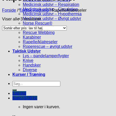
Medicinsk udstyr – Respiration
Medicinsk udstyr – Circulation
Forside
/
Taktisk Redning
/
Rapelle/klatreseler
Medicinsk udstyr – Hypothermia
Medicinsk udstyr – Øvrigt udstyr
Viser alle 3 resultater
Norse Rescue®
Taktisk Redning
Rescue Webbing
Karabiner
Rapelle/klatreseler
Roperescue – øvrigt udstyr
Taktisk Udstyr
Lys – pandelamper/lygter
Knive
Handsker
Diverse
Kurser / Træning
Søg
efter:
Log ind
Kurv /
0,00
kr.
Ingen varer i kurven.