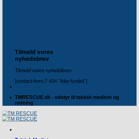
Tilmeld vores
nyhedsbrev
Tilmeld vores nyhedsbrev
[contact-form-7 404 "Ikke fundet"]
TMRESCUE.dk - udstyr til taktisk medicin og
redning