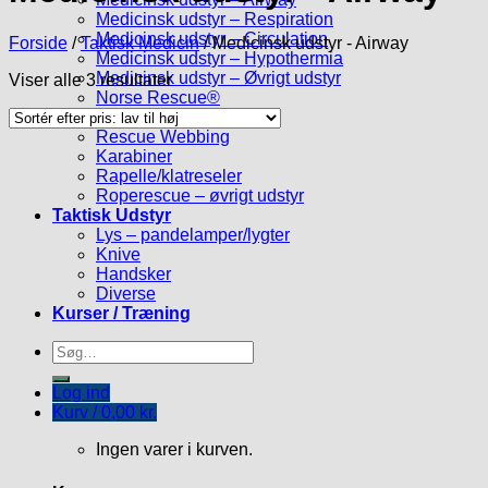
Medicinsk udstyr – Respiration
Medicinsk udstyr – Circulation
Forside
/
Taktisk Medicin
/
Medicinsk udstyr - Airway
Medicinsk udstyr – Hypothermia
Medicinsk udstyr – Øvrigt udstyr
Viser alle 3 resultater
Norse Rescue®
Taktisk Redning
Rescue Webbing
Karabiner
Rapelle/klatreseler
Roperescue – øvrigt udstyr
Taktisk Udstyr
Lys – pandelamper/lygter
Knive
Handsker
Diverse
Kurser / Træning
Søg
efter:
Log ind
Kurv /
0,00
kr.
Ingen varer i kurven.