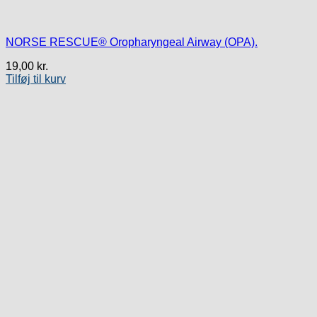
NORSE RESCUE® Oropharyngeal Airway (OPA).
19,00
kr.
Tilføj til kurv