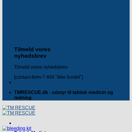
Tilmeld vores
nyhedsbrev
Tilmeld vores nyhedsbrev
[contact-form-7 404 "Ikke fundet"]
TMRESCUE.dk - udstyr til taktisk medicin og
redning