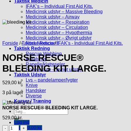
Taktisk Medicin
IFAK’s – Individual First Aid Kits.
Medicinsk udstyr – Massive Bleeding
Medicinsk udstyr – Airway
Medicinsk udstyr – Respiration
Medicinsk udstyr – Circulation
Medicinsk udstyr – Hypothermia
Medicinsk udstyr – Øvrigt udstyr
Forside
/
Taktisk Medicin
Norse Rescue®
/
IFAK's - Individual First Aid Kits.
Taktisk Redning
Rescue Webbing
NORSE RESCUE®
Karabiner
Rapelle/klatreseler
BLEEDING KIT LARGE.
Roperescue – øvrigt udstyr
Taktisk Udstyr
Lys – pandelamper/lygter
529,00
kr.
Knive
Handsker
3 på lager
Diverse
Kurser / Træning
NORSE RESCUE® BLEEDING KIT LARGE.
Søg
efter:
529,00
kr.
Log ind
NORSE
Kurv /
0,00
kr.