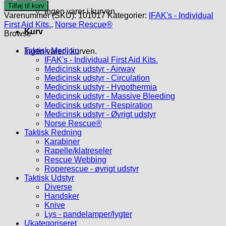
RESCUE®
Tilføj til kurv
Ingen varer i kurven.
BLEEDING
Varenummer (SKU):
101017
Kategorier:
IFAK's - Individual
KIT
First Aid Kits.
,
Norse Rescue®
LARGE.
Kurv
Browse
antal
Taktisk Medicin
Ingen varer i kurven.
IFAK's - Individual First Aid Kits.
Medicinsk udstyr - Airway
Medicinsk udstyr - Circulation
Medicinsk udstyr - Hypothermia
Medicinsk udstyr - Massive Bleeding
Medicinsk udstyr - Respiration
Medicinsk udstyr - Øvrigt udstyr
Norse Rescue®
Taktisk Redning
Karabiner
Rapelle/klatreseler
Rescue Webbing
Roperescue - øvrigt udstyr
Taktisk Udstyr
Diverse
Handsker
Knive
Lys - pandelamper/lygter
Ukategoriseret