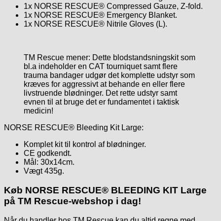
1x NORSE RESCUE® Compressed Gauze, Z-fold.
1x NORSE RESCUE® Emergency Blanket.
1x NORSE RESCUE® Nitrile Gloves (L).
TM Rescue mener: Dette blodstandsningskit som
bl.a indeholder en CAT tourniquet samt flere
trauma bandager udgør det komplette udstyr som
kræves for aggressivt at behande en eller flere
livstruende blødninger. Det rette udstyr samt
evnen til at bruge det er fundamentet i taktisk
medicin!
NORSE RESCUE® Bleeding Kit Large:
Komplet kit til kontrol af blødninger.
CE godkendt.
Mål: 30x14cm.
Vægt 435g.
Køb NORSE RESCUE® BLEEDING KIT Large
på TM Rescue-webshop i dag!
Når du handler hos TM Rescue kan du altid regne med