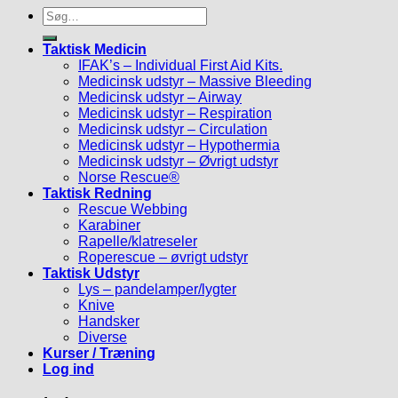
Søg
efter:
Taktisk Medicin
IFAK’s – Individual First Aid Kits.
Medicinsk udstyr – Massive Bleeding
Medicinsk udstyr – Airway
Medicinsk udstyr – Respiration
Medicinsk udstyr – Circulation
Medicinsk udstyr – Hypothermia
Medicinsk udstyr – Øvrigt udstyr
Norse Rescue®
Taktisk Redning
Rescue Webbing
Karabiner
Rapelle/klatreseler
Roperescue – øvrigt udstyr
Taktisk Udstyr
Lys – pandelamper/lygter
Knive
Handsker
Diverse
Kurser / Træning
Log ind