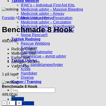
Taktisk Medicin
IFAK’s – Individual First Aid Kits.
Medicinsk udstyr – Massive Bleeding
Medicinsk udstyr – Airway
Forside
/
Taktisk Udstyr
Medicinsk udstyr – Respiration
/
Knive
Medicinsk udstyr – Circulation
Medicinsk udstyr – Hypothermia
Benchmade 8 Hook
Medicinsk udstyr – Øvrigt udstyr
Norse Rescue®
Taktisk Redning
499,00
kr.
Rescue Webbing
Karabiner
Rescue Cutter.
Rapelle/klatreseler
Materiale: Stål.
Roperescue – øvrigt udstyr
Farve: Sort.
Taktisk Udstyr
Længde: 16,3cm.
Lys – pandelamper/lygter
Vægt: 45g.
Knive
Handsker
1 på lager
Diverse
Kurser / Træning
Benchmade 8 Hook
Søg
efter:
499,00
kr.
Log ind
Benchmade
Kurv /
0,00
kr.