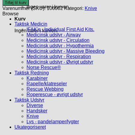
8
Tilføj til kurv
Hook
Ingen varer i kurven.
Varenummer (SKU):
106002
Kategori:
Knive
antal
Browse
Kurv
Taktisk Medicin
IFAK's - Individual First Aid Kits.
Ingen varer i kurven.
Medicinsk udstyr - Airway
Medicinsk udstyr - Circulation
Medicinsk udstyr - Hypothermia
Medicinsk udstyr - Massive Bleeding
Medicinsk udstyr - Respiration
Medicinsk udstyr - Øvrigt udstyr
Norse Rescue®
Taktisk Redning
Karabiner
Rapelle/klatreseler
Rescue Webbing
Roperescue - øvrigt udstyr
Taktisk Udstyr
Diverse
Handsker
Knive
Lys - pandelamper/lygter
Ukategoriseret