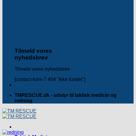
Tilmeld vores
nyhedsbrev
Tilmeld vores nyhedsbrev
[contact-form-7 404 "Ikke fundet"]
TMRESCUE.dk - udstyr til taktisk medicin og
redning