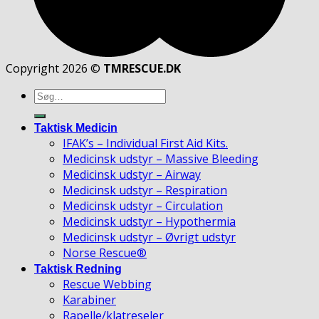
Copyright 2026 ©
TMRESCUE.DK
Søg
efter:
Taktisk Medicin
IFAK’s – Individual First Aid Kits.
Medicinsk udstyr – Massive Bleeding
Medicinsk udstyr – Airway
Medicinsk udstyr – Respiration
Medicinsk udstyr – Circulation
Medicinsk udstyr – Hypothermia
Medicinsk udstyr – Øvrigt udstyr
Norse Rescue®
Taktisk Redning
Rescue Webbing
Karabiner
Rapelle/klatreseler