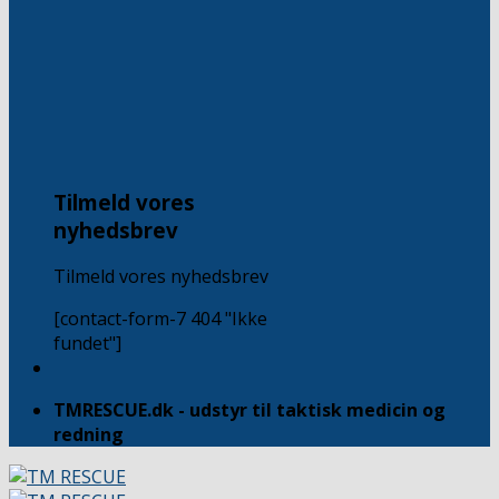
Tilmeld vores
nyhedsbrev
Tilmeld vores nyhedsbrev
[contact-form-7 404 "Ikke
fundet"]
TMRESCUE.dk - udstyr til taktisk medicin og
redning