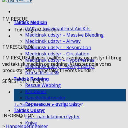
TM RESCUE
Taktisk Medicin
IFAK’s – Individual First Aid Kits.
Tom Vagn Mikkelsen
Medicinsk udstyr – Massive Bleeding
Medicinsk udstyr – Airway
TMRESCUE.DK
Medicinsk udstyr – Respiration
Medicinsk udstyr – Circulation
TM RESCUE tilbyder kvalitets træning og udstyr til brug
Medicinsk udstyr – Hypothermia
ved taktisk medicin og redning. Vi tester nøje vores
Medicinsk udstyr – Øvrigt udstyr
produkter før vi anbefaler til vores kunder.
Norse Rescue®
Taktisk Redning
SENESTE NYHEDER
Rescue Webbing
Karabiner
11
Rapelle/klatreseler
jan
Roperescue – øvrigt udstyr
Tactical Combat Casualty Care
Taktisk Udstyr
INFORMATION
Lys – pandelamper/lygter
Knive
>
Handelsbetingelser