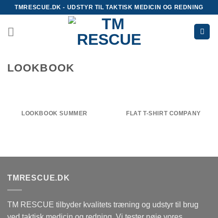
Skip
TMRESCUE.DK - UDSTYR TIL TAKTISK MEDICIN OG REDNING
to
content
LOOKBOOK
LOOKBOOK SUMMER
FLAT T-SHIRT COMPANY
TMRESCUE.DK
TM RESCUE tilbyder kvalitets træning og udstyr til brug
ved taktisk medicin og redning. Vi tester nøje vores