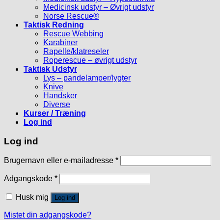
Medicinsk udstyr – Øvrigt udstyr
Norse Rescue®
Taktisk Redning
Rescue Webbing
Karabiner
Rapelle/klatreseler
Roperescue – øvrigt udstyr
Taktisk Udstyr
Lys – pandelamper/lygter
Knive
Handsker
Diverse
Kurser / Træning
Log ind
Log ind
Brugernavn eller e-mailadresse
*
Adgangskode
*
Husk mig
Log ind
Mistet din adgangskode?