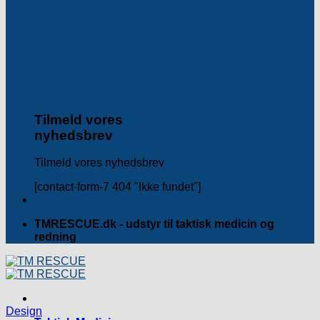
Tilmeld vores
nyhedsbrev
Tilmeld vores nyhedsbrev
[contact-form-7 404 "Ikke fundet"]
TMRESCUE.dk - udstyr til taktisk medicin og
redning
Design